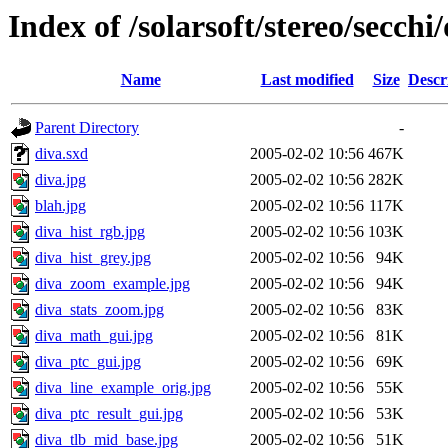
Index of /solarsoft/stereo/secch
Name
Last modified
Size
Descr
Parent Directory
-
diva.sxd
2005-02-02 10:56
467K
diva.jpg
2005-02-02 10:56
282K
blah.jpg
2005-02-02 10:56
117K
diva_hist_rgb.jpg
2005-02-02 10:56
103K
diva_hist_grey.jpg
2005-02-02 10:56
94K
diva_zoom_example.jpg
2005-02-02 10:56
94K
diva_stats_zoom.jpg
2005-02-02 10:56
83K
diva_math_gui.jpg
2005-02-02 10:56
81K
diva_ptc_gui.jpg
2005-02-02 10:56
69K
diva_line_example_orig.jpg
2005-02-02 10:56
55K
diva_ptc_result_gui.jpg
2005-02-02 10:56
53K
diva_tlb_mid_base.jpg
2005-02-02 10:56
51K