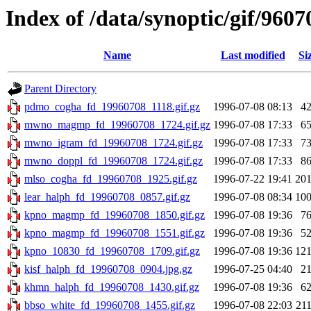
Index of /data/synoptic/gif/9607
Name
Last modified
Si
Parent Directory
pdmo_cogha_fd_19960708_1118.gif.gz
1996-07-08 08:13
4
mwno_magmp_fd_19960708_1724.gif.gz
1996-07-08 17:33
6
mwno_igram_fd_19960708_1724.gif.gz
1996-07-08 17:33
7
mwno_doppl_fd_19960708_1724.gif.gz
1996-07-08 17:33
8
mlso_cogha_fd_19960708_1925.gif.gz
1996-07-22 19:41
20
lear_halph_fd_19960708_0857.gif.gz
1996-07-08 08:34
10
kpno_magmp_fd_19960708_1850.gif.gz
1996-07-08 19:36
7
kpno_magmp_fd_19960708_1551.gif.gz
1996-07-08 19:36
5
kpno_10830_fd_19960708_1709.gif.gz
1996-07-08 19:36
12
kisf_halph_fd_19960708_0904.jpg.gz
1996-07-25 04:40
2
khmn_halph_fd_19960708_1430.gif.gz
1996-07-08 19:36
6
bbso_white_fd_19960708_1455.gif.gz
1996-07-08 22:03
21