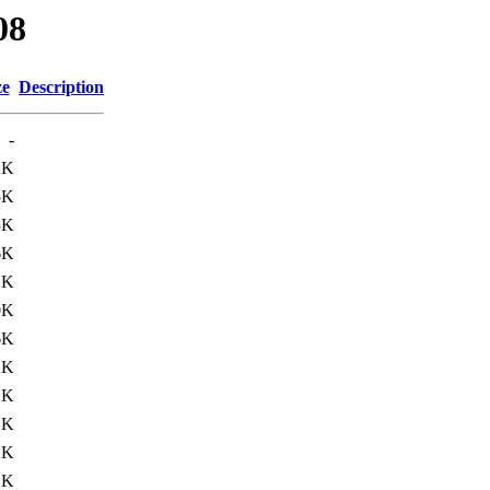
08
ze
Description
-
2K
5K
3K
6K
1K
0K
6K
2K
1K
1K
2K
1K