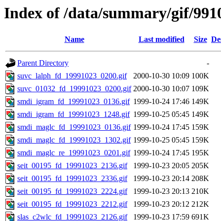
Index of /data/summary/gif/991
Name
Last modified
Size
De
Parent Directory
-
suvc_lalph_fd_19991023_0200.gif
2000-10-30 10:09
100K
suvc_01032_fd_19991023_0200.gif
2000-10-30 10:07
109K
smdi_igram_fd_19991023_0136.gif
1999-10-24 17:46
149K
smdi_igram_fd_19991023_1248.gif
1999-10-25 05:45
149K
smdi_maglc_fd_19991023_0136.gif
1999-10-24 17:45
159K
smdi_maglc_fd_19991023_1302.gif
1999-10-25 05:45
159K
smdi_maglc_re_19991023_0201.gif
1999-10-24 17:45
195K
seit_00195_fd_19991023_2136.gif
1999-10-23 20:05
205K
seit_00195_fd_19991023_2336.gif
1999-10-23 20:14
208K
seit_00195_fd_19991023_2224.gif
1999-10-23 20:13
210K
seit_00195_fd_19991023_2212.gif
1999-10-23 20:12
212K
slas_c2wlc_fd_19991023_2126.gif
1999-10-23 17:59
691K