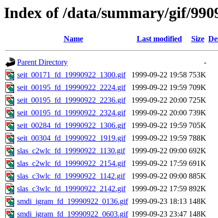
Index of /data/summary/gif/990
Name
Last modified
Size
De
Parent Directory
-
seit_00171_fd_19990922_1300.gif
1999-09-22 19:58
753K
seit_00195_fd_19990922_2224.gif
1999-09-22 19:59
709K
seit_00195_fd_19990922_2236.gif
1999-09-22 20:00
725K
seit_00195_fd_19990922_2324.gif
1999-09-22 20:00
739K
seit_00284_fd_19990922_1306.gif
1999-09-22 19:59
705K
seit_00304_fd_19990922_1919.gif
1999-09-22 19:59
788K
slas_c2wlc_fd_19990922_1130.gif
1999-09-22 09:00
692K
slas_c2wlc_fd_19990922_2154.gif
1999-09-22 17:59
691K
slas_c3wlc_fd_19990922_1142.gif
1999-09-22 09:00
885K
slas_c3wlc_fd_19990922_2142.gif
1999-09-22 17:59
892K
smdi_igram_fd_19990922_0136.gif
1999-09-23 18:13
148K
smdi_igram_fd_19990922_0603.gif
1999-09-23 23:47
148K