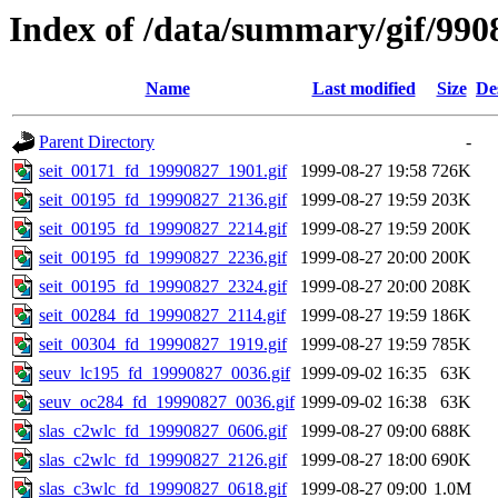
Index of /data/summary/gif/990
Name
Last modified
Size
De
Parent Directory
-
seit_00171_fd_19990827_1901.gif
1999-08-27 19:58
726K
seit_00195_fd_19990827_2136.gif
1999-08-27 19:59
203K
seit_00195_fd_19990827_2214.gif
1999-08-27 19:59
200K
seit_00195_fd_19990827_2236.gif
1999-08-27 20:00
200K
seit_00195_fd_19990827_2324.gif
1999-08-27 20:00
208K
seit_00284_fd_19990827_2114.gif
1999-08-27 19:59
186K
seit_00304_fd_19990827_1919.gif
1999-08-27 19:59
785K
seuv_lc195_fd_19990827_0036.gif
1999-09-02 16:35
63K
seuv_oc284_fd_19990827_0036.gif
1999-09-02 16:38
63K
slas_c2wlc_fd_19990827_0606.gif
1999-08-27 09:00
688K
slas_c2wlc_fd_19990827_2126.gif
1999-08-27 18:00
690K
slas_c3wlc_fd_19990827_0618.gif
1999-08-27 09:00
1.0M