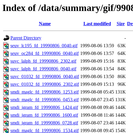
Index of /data/summary/gif/990
Name
Last modified
Size
De
Parent Directory
-
seuv_lc195_fd_19990806_0040.gif
1999-08-06 13:59
63K
seuv_oc284_fd_19990806_0040.gif
1999-08-06 13:57
64K
suvc_lalph_fd_19990806_2302.gif
1999-08-09 15:16
83K
suvc_lalph_fd_19990806_0040.gif
1999-08-06 13:54
84K
suvc_01032_fd_19990806_0040.gif
1999-08-06 13:50
86K
suvc_01032_fd_19990806_2302.gif
1999-08-09 15:13
96K
smdi_maglc_fd_19990806_1253.gif
1999-08-08 05:45
131K
smdi_maglc_fd_19990806_0453.gif
1999-08-07 23:45
131K
smdi_igram_fd_19990806_1424.gif
1999-08-08 09:46
144K
smdi_igram_fd_19990806_1600.gif
1999-08-08 11:46
144K
smdi_igram_fd_19990806_0728.gif
1999-08-07 23:46
144K
smdi_maglc_fd_19990806_1534.gif
1999-08-08 09:45
154K