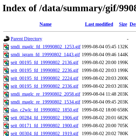
Index of /data/summary/gif/990
Name
Last modified
Size
De
Parent Directory
-
smdi_maglc_fd_19990802_1253.gif
1999-08-04 05:45
132K
smdi_igram_fd_19990802_1443.gif
1999-08-04 09:46
144K
seit_00195_fd_19990802_2136.gif
1999-08-02 20:00
199K
seit_00195_fd_19990802_2236.gif
1999-08-02 20:03
199K
seit_00195_fd_19990802_2224.gif
1999-08-02 20:03
200K
seit_00195_fd_19990802_2336.gif
1999-08-02 20:03
203K
smdi_maglc_re_19990802_2058.gif
1999-08-04 11:48
203K
smdi_maglc_re_19990802_1534.gif
1999-08-04 09:45
203K
slas_c2wlc_fd_19990802_1850.gif
1999-08-02 18:00
658K
seit_00284_fd_19990802_1906.gif
1999-08-02 20:01
682K
seit_00171_fd_19990802_1900.gif
1999-08-02 20:00
705K
seit_00304_fd_19990802_1919.gif
1999-08-02 20:02
780K