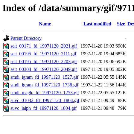
Index of /data/summary/gif/971
Name
Last modified
Size
Des
Parent Directory
-
seit_00171_fd_19971120_2021.gif
1997-11-20 19:03
690K
seit_00195_fd_19971120_2111.gif
1997-11-20 19:04
685K
seit_00195_fd_19971120_2203.gif
1997-11-20 19:06
692K
seit_00304_fd_19971120_2049.gif
1997-11-20 19:05
802K
smdi_igram_fd_19971120_1527.gif
1997-11-22 05:55
145K
smdi_igram_fd_19971120_1736.gif
1997-11-22 11:56
144K
smdi_maglc_fd_19971120_1253.gif
1997-11-22 05:55
122K
suvc_01032_fd_19971120_1804.gif
1997-11-21 09:49
88K
suvc_lalph_fd_19971120_1804.gif
1997-11-21 09:48
79K