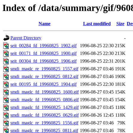
Index of /data/summary/gif/960
Name
Last modified
Size
De
Parent Directory
-
seit_00284_fd_19960825_1902.gif
1996-08-25 22:30
215K
seit_00171_fd_19960825_1900.gif
1996-08-25 22:30
213K
seit_00304_fd_19960825_1906.gif
1996-08-25 22:31
201K
smdi_maglc_re_19960825_1557.gif
1996-08-27 03:46
191K
smdi_maglc_re_19960825_0812.gif
1996-08-27 03:46
190K
seit_00195_fd_19960825_1904.gif
1996-08-25 22:30
181K
smdi_maglc_fd_19960825_1600.gif
1996-08-27 03:45
154K
smdi_maglc_fd_19960825_0806.gif
1996-08-27 03:45
154K
smdi_maglc_fd_19960825_1429.gif
1996-08-27 03:45
118K
smdi_maglc_fd_19960825_0629.gif
1996-08-26 12:45
118K
smdi_maglc_re_19960825_1556.gif
1996-08-27 03:46
79K
smdi_maglc_re_19960825_0811.gif
1996-08-27 03:46
78K