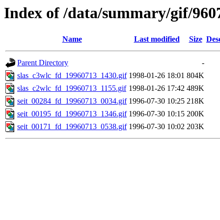
Index of /data/summary/gif/960
Name
Last modified
Size
Des
Parent Directory
-
slas_c3wlc_fd_19960713_1430.gif
1998-01-26 18:01
804K
slas_c2wlc_fd_19960713_1155.gif
1998-01-26 17:42
489K
seit_00284_fd_19960713_0034.gif
1996-07-30 10:25
218K
seit_00195_fd_19960713_1346.gif
1996-07-30 10:15
200K
seit_00171_fd_19960713_0538.gif
1996-07-30 10:02
203K