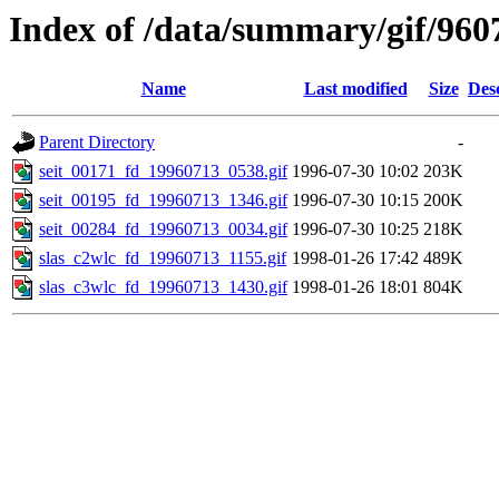
Index of /data/summary/gif/960
Name
Last modified
Size
Des
Parent Directory
-
seit_00171_fd_19960713_0538.gif
1996-07-30 10:02
203K
seit_00195_fd_19960713_1346.gif
1996-07-30 10:15
200K
seit_00284_fd_19960713_0034.gif
1996-07-30 10:25
218K
slas_c2wlc_fd_19960713_1155.gif
1998-01-26 17:42
489K
slas_c3wlc_fd_19960713_1430.gif
1998-01-26 18:01
804K