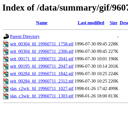
Index of /data/summary/gif/960
Name
Last modified
Size
Desc
Parent Directory
-
seit_00304_fd_19960711_1758.gif
1996-07-30 09:45
228K
seit_00304_fd_19960711_2306.gif
1996-07-30 09:45
227K
seit_00171_fd_19960711_2041.gif
1996-07-30 10:01
196K
seit_00195_fd_19960711_2047.gif
1996-07-30 10:14
201K
seit_00284_fd_19960711_1842.gif
1996-07-30 10:25
224K
seit_00284_fd_19960711_2312.gif
1996-07-30 10:25
220K
slas_c2wlc_fd_19960711_1027.gif
1998-01-26 17:42
499K
slas_c3wlc_fd_19960711_1303.gif
1998-01-26 18:00
813K