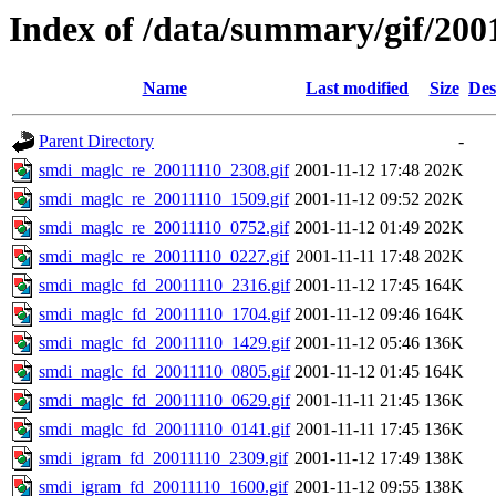
Index of /data/summary/gif/200
Name
Last modified
Size
Des
Parent Directory
-
smdi_maglc_re_20011110_2308.gif
2001-11-12 17:48
202K
smdi_maglc_re_20011110_1509.gif
2001-11-12 09:52
202K
smdi_maglc_re_20011110_0752.gif
2001-11-12 01:49
202K
smdi_maglc_re_20011110_0227.gif
2001-11-11 17:48
202K
smdi_maglc_fd_20011110_2316.gif
2001-11-12 17:45
164K
smdi_maglc_fd_20011110_1704.gif
2001-11-12 09:46
164K
smdi_maglc_fd_20011110_1429.gif
2001-11-12 05:46
136K
smdi_maglc_fd_20011110_0805.gif
2001-11-12 01:45
164K
smdi_maglc_fd_20011110_0629.gif
2001-11-11 21:45
136K
smdi_maglc_fd_20011110_0141.gif
2001-11-11 17:45
136K
smdi_igram_fd_20011110_2309.gif
2001-11-12 17:49
138K
smdi_igram_fd_20011110_1600.gif
2001-11-12 09:55
138K