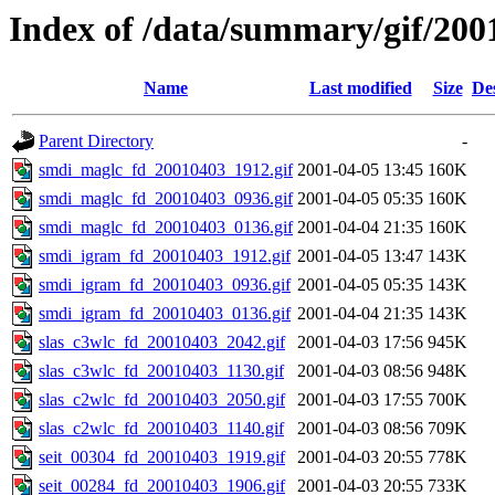
Index of /data/summary/gif/200
Name
Last modified
Size
De
Parent Directory
-
smdi_maglc_fd_20010403_1912.gif
2001-04-05 13:45
160K
smdi_maglc_fd_20010403_0936.gif
2001-04-05 05:35
160K
smdi_maglc_fd_20010403_0136.gif
2001-04-04 21:35
160K
smdi_igram_fd_20010403_1912.gif
2001-04-05 13:47
143K
smdi_igram_fd_20010403_0936.gif
2001-04-05 05:35
143K
smdi_igram_fd_20010403_0136.gif
2001-04-04 21:35
143K
slas_c3wlc_fd_20010403_2042.gif
2001-04-03 17:56
945K
slas_c3wlc_fd_20010403_1130.gif
2001-04-03 08:56
948K
slas_c2wlc_fd_20010403_2050.gif
2001-04-03 17:55
700K
slas_c2wlc_fd_20010403_1140.gif
2001-04-03 08:56
709K
seit_00304_fd_20010403_1919.gif
2001-04-03 20:55
778K
seit_00284_fd_20010403_1906.gif
2001-04-03 20:55
733K