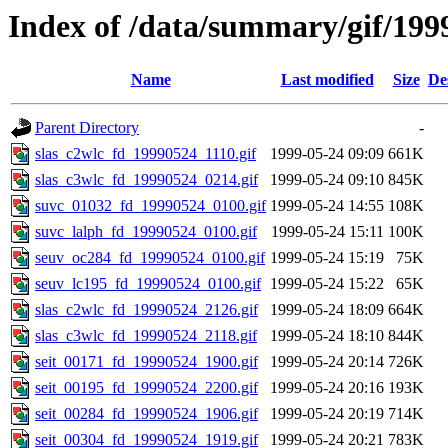
Index of /data/summary/gif/199
Name
Last modified
Size
De
Parent Directory
-
slas_c2wlc_fd_19990524_1110.gif
1999-05-24 09:09
661K
slas_c3wlc_fd_19990524_0214.gif
1999-05-24 09:10
845K
suvc_01032_fd_19990524_0100.gif
1999-05-24 14:55
108K
suvc_lalph_fd_19990524_0100.gif
1999-05-24 15:11
100K
seuv_oc284_fd_19990524_0100.gif
1999-05-24 15:19
75K
seuv_lc195_fd_19990524_0100.gif
1999-05-24 15:22
65K
slas_c2wlc_fd_19990524_2126.gif
1999-05-24 18:09
664K
slas_c3wlc_fd_19990524_2118.gif
1999-05-24 18:10
844K
seit_00171_fd_19990524_1900.gif
1999-05-24 20:14
726K
seit_00195_fd_19990524_2200.gif
1999-05-24 20:16
193K
seit_00284_fd_19990524_1906.gif
1999-05-24 20:19
714K
seit_00304_fd_19990524_1919.gif
1999-05-24 20:21
783K