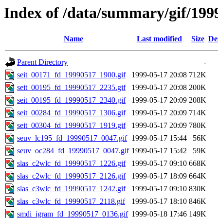
Index of /data/summary/gif/199
Name
Last modified
Size
De
Parent Directory
-
seit_00171_fd_19990517_1900.gif
1999-05-17 20:08
712K
seit_00195_fd_19990517_2235.gif
1999-05-17 20:08
200K
seit_00195_fd_19990517_2340.gif
1999-05-17 20:09
208K
seit_00284_fd_19990517_1306.gif
1999-05-17 20:09
714K
seit_00304_fd_19990517_1919.gif
1999-05-17 20:09
780K
seuv_lc195_fd_19990517_0047.gif
1999-05-17 15:44
56K
seuv_oc284_fd_19990517_0047.gif
1999-05-17 15:42
59K
slas_c2wlc_fd_19990517_1226.gif
1999-05-17 09:10
668K
slas_c2wlc_fd_19990517_2126.gif
1999-05-17 18:09
664K
slas_c3wlc_fd_19990517_1242.gif
1999-05-17 09:10
830K
slas_c3wlc_fd_19990517_2118.gif
1999-05-17 18:10
846K
smdi_igram_fd_19990517_0136.gif
1999-05-18 17:46
149K