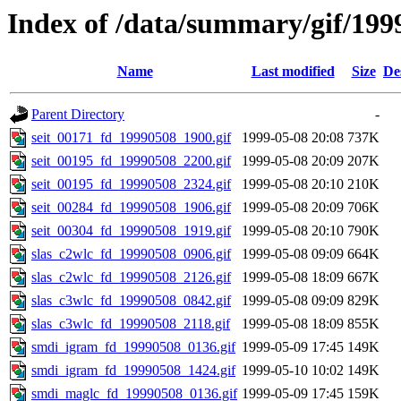
Index of /data/summary/gif/199
Name
Last modified
Size
De
Parent Directory
-
seit_00171_fd_19990508_1900.gif
1999-05-08 20:08
737K
seit_00195_fd_19990508_2200.gif
1999-05-08 20:09
207K
seit_00195_fd_19990508_2324.gif
1999-05-08 20:10
210K
seit_00284_fd_19990508_1906.gif
1999-05-08 20:09
706K
seit_00304_fd_19990508_1919.gif
1999-05-08 20:10
790K
slas_c2wlc_fd_19990508_0906.gif
1999-05-08 09:09
664K
slas_c2wlc_fd_19990508_2126.gif
1999-05-08 18:09
667K
slas_c3wlc_fd_19990508_0842.gif
1999-05-08 09:09
829K
slas_c3wlc_fd_19990508_2118.gif
1999-05-08 18:09
855K
smdi_igram_fd_19990508_0136.gif
1999-05-09 17:45
149K
smdi_igram_fd_19990508_1424.gif
1999-05-10 10:02
149K
smdi_maglc_fd_19990508_0136.gif
1999-05-09 17:45
159K