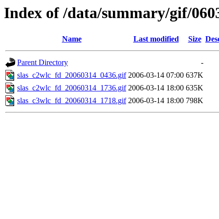
Index of /data/summary/gif/060
Name
Last modified
Size
Des
Parent Directory
-
slas_c2wlc_fd_20060314_0436.gif
2006-03-14 07:00
637K
slas_c2wlc_fd_20060314_1736.gif
2006-03-14 18:00
635K
slas_c3wlc_fd_20060314_1718.gif
2006-03-14 18:00
798K