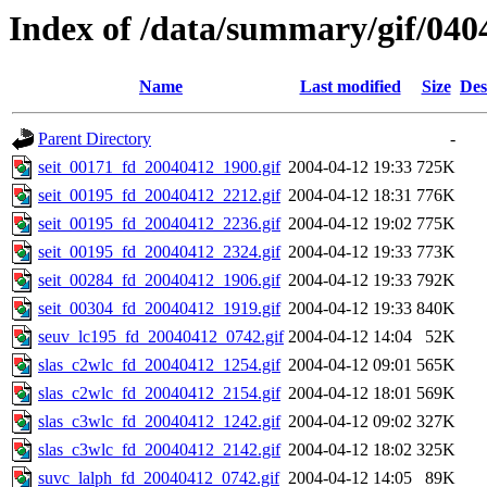
Index of /data/summary/gif/040
Name
Last modified
Size
Des
Parent Directory
-
seit_00171_fd_20040412_1900.gif
2004-04-12 19:33
725K
seit_00195_fd_20040412_2212.gif
2004-04-12 18:31
776K
seit_00195_fd_20040412_2236.gif
2004-04-12 19:02
775K
seit_00195_fd_20040412_2324.gif
2004-04-12 19:33
773K
seit_00284_fd_20040412_1906.gif
2004-04-12 19:33
792K
seit_00304_fd_20040412_1919.gif
2004-04-12 19:33
840K
seuv_lc195_fd_20040412_0742.gif
2004-04-12 14:04
52K
slas_c2wlc_fd_20040412_1254.gif
2004-04-12 09:01
565K
slas_c2wlc_fd_20040412_2154.gif
2004-04-12 18:01
569K
slas_c3wlc_fd_20040412_1242.gif
2004-04-12 09:02
327K
slas_c3wlc_fd_20040412_2142.gif
2004-04-12 18:02
325K
suvc_lalph_fd_20040412_0742.gif
2004-04-12 14:05
89K