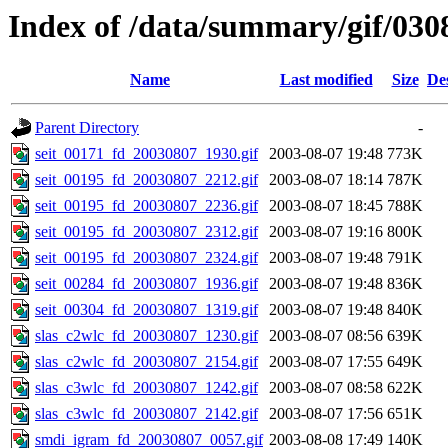
Index of /data/summary/gif/030
Name
Last modified
Size
De
Parent Directory
-
seit_00171_fd_20030807_1930.gif
2003-08-07 19:48
773K
seit_00195_fd_20030807_2212.gif
2003-08-07 18:14
787K
seit_00195_fd_20030807_2236.gif
2003-08-07 18:45
788K
seit_00195_fd_20030807_2312.gif
2003-08-07 19:16
800K
seit_00195_fd_20030807_2324.gif
2003-08-07 19:48
791K
seit_00284_fd_20030807_1936.gif
2003-08-07 19:48
836K
seit_00304_fd_20030807_1319.gif
2003-08-07 19:48
840K
slas_c2wlc_fd_20030807_1230.gif
2003-08-07 08:56
639K
slas_c2wlc_fd_20030807_2154.gif
2003-08-07 17:55
649K
slas_c3wlc_fd_20030807_1242.gif
2003-08-07 08:58
622K
slas_c3wlc_fd_20030807_2142.gif
2003-08-07 17:56
651K
smdi_igram_fd_20030807_0057.gif
2003-08-08 17:49
140K