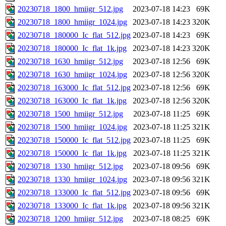
20230718_1800_hmiigr_512.jpg
2023-07-18 14:23
69K
20230718_1800_hmiigr_1024.jpg
2023-07-18 14:23
320K
20230718_180000_Ic_flat_512.jpg
2023-07-18 14:23
69K
20230718_180000_Ic_flat_1k.jpg
2023-07-18 14:23
320K
20230718_1630_hmiigr_512.jpg
2023-07-18 12:56
69K
20230718_1630_hmiigr_1024.jpg
2023-07-18 12:56
320K
20230718_163000_Ic_flat_512.jpg
2023-07-18 12:56
69K
20230718_163000_Ic_flat_1k.jpg
2023-07-18 12:56
320K
20230718_1500_hmiigr_512.jpg
2023-07-18 11:25
69K
20230718_1500_hmiigr_1024.jpg
2023-07-18 11:25
321K
20230718_150000_Ic_flat_512.jpg
2023-07-18 11:25
69K
20230718_150000_Ic_flat_1k.jpg
2023-07-18 11:25
321K
20230718_1330_hmiigr_512.jpg
2023-07-18 09:56
69K
20230718_1330_hmiigr_1024.jpg
2023-07-18 09:56
321K
20230718_133000_Ic_flat_512.jpg
2023-07-18 09:56
69K
20230718_133000_Ic_flat_1k.jpg
2023-07-18 09:56
321K
20230718_1200_hmiigr_512.jpg
2023-07-18 08:25
69K