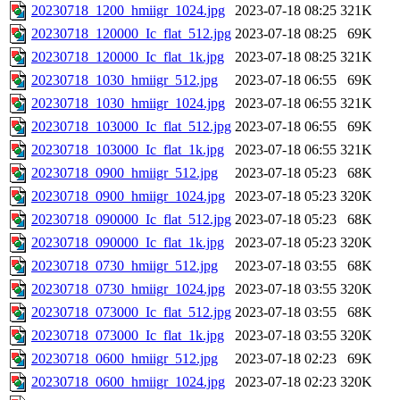
20230718_1200_hmiigr_1024.jpg
2023-07-18 08:25
321K
20230718_120000_Ic_flat_512.jpg
2023-07-18 08:25
69K
20230718_120000_Ic_flat_1k.jpg
2023-07-18 08:25
321K
20230718_1030_hmiigr_512.jpg
2023-07-18 06:55
69K
20230718_1030_hmiigr_1024.jpg
2023-07-18 06:55
321K
20230718_103000_Ic_flat_512.jpg
2023-07-18 06:55
69K
20230718_103000_Ic_flat_1k.jpg
2023-07-18 06:55
321K
20230718_0900_hmiigr_512.jpg
2023-07-18 05:23
68K
20230718_0900_hmiigr_1024.jpg
2023-07-18 05:23
320K
20230718_090000_Ic_flat_512.jpg
2023-07-18 05:23
68K
20230718_090000_Ic_flat_1k.jpg
2023-07-18 05:23
320K
20230718_0730_hmiigr_512.jpg
2023-07-18 03:55
68K
20230718_0730_hmiigr_1024.jpg
2023-07-18 03:55
320K
20230718_073000_Ic_flat_512.jpg
2023-07-18 03:55
68K
20230718_073000_Ic_flat_1k.jpg
2023-07-18 03:55
320K
20230718_0600_hmiigr_512.jpg
2023-07-18 02:23
69K
20230718_0600_hmiigr_1024.jpg
2023-07-18 02:23
320K