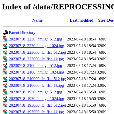
Index of /data/REPROCESSING
Name
Last modified
Size
Des
Parent Directory
-
20230718_2230_hmiigr_512.jpg
2023-07-18 18:54
69K
20230718_2230_hmiigr_1024.jpg
2023-07-18 18:54
320K
20230718_223000_Ic_flat_512.jpg
2023-07-18 18:54
69K
20230718_223000_Ic_flat_1k.jpg
2023-07-18 18:54
320K
20230718_2100_hmiigr_512.jpg
2023-07-18 17:24
69K
20230718_2100_hmiigr_1024.jpg
2023-07-18 17:24
320K
20230718_210000_Ic_flat_512.jpg
2023-07-18 17:24
69K
20230718_210000_Ic_flat_1k.jpg
2023-07-18 17:24
320K
20230718_1930_hmiigr_512.jpg
2023-07-18 15:50
69K
20230718_1930_hmiigr_1024.jpg
2023-07-18 15:50
320K
20230718_193000_Ic_flat_512.jpg
2023-07-18 15:50
69K
20230718_193000_Ic_flat_1k.jpg
2023-07-18 15:50
320K