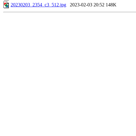
20230203_2354_c3_512.jpg
2023-02-03 20:52
148K