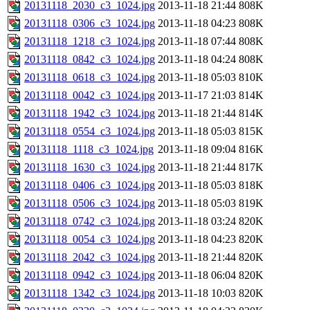
20131118_2030_c3_1024.jpg
2013-11-18 21:44
808K
20131118_0306_c3_1024.jpg
2013-11-18 04:23
808K
20131118_1218_c3_1024.jpg
2013-11-18 07:44
808K
20131118_0842_c3_1024.jpg
2013-11-18 04:24
808K
20131118_0618_c3_1024.jpg
2013-11-18 05:03
810K
20131118_0042_c3_1024.jpg
2013-11-17 21:03
814K
20131118_1942_c3_1024.jpg
2013-11-18 21:44
814K
20131118_0554_c3_1024.jpg
2013-11-18 05:03
815K
20131118_1118_c3_1024.jpg
2013-11-18 09:04
816K
20131118_1630_c3_1024.jpg
2013-11-18 21:44
817K
20131118_0406_c3_1024.jpg
2013-11-18 05:03
818K
20131118_0506_c3_1024.jpg
2013-11-18 05:03
819K
20131118_0742_c3_1024.jpg
2013-11-18 03:24
820K
20131118_0054_c3_1024.jpg
2013-11-18 04:23
820K
20131118_2042_c3_1024.jpg
2013-11-18 21:44
820K
20131118_0942_c3_1024.jpg
2013-11-18 06:04
820K
20131118_1342_c3_1024.jpg
2013-11-18 10:03
820K