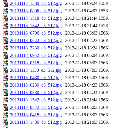
20131118_1330_c3_512.jpg
2013-11-18 09:24
155K
20131118_0806_c3_512.jpg
2013-11-18 04:03
155K
20131118_1518_c3_512.jpg
2013-11-18 21:44
155K
20131118_1842_c3_512.jpg
2013-11-18 21:44
155K
20131118_0706_c3_512.jpg
2013-11-18 03:03
156K
20131118_0642_c3_512.jpg
2013-11-18 02:23
156K
20131118_2230_c3_512.jpg
2013-11-18 18:24
156K
20131118_0942_c3_512.jpg
2013-11-18 06:04
156K
20131118_0518_c3_512.jpg
2013-11-18 05:03
156K
20131118_1130_c3_512.jpg
2013-11-18 07:03
156K
20131118_0430_c3_512.jpg
2013-11-18 05:03
156K
20131118_0230_c3_512.jpg
2013-11-18 04:23
156K
20131118_0830_c3_512.jpg
2013-11-18 04:24
156K
20131118_1542_c3_512.jpg
2013-11-18 21:44
156K
20131118_0542_c3_512.jpg
2013-11-18 05:03
156K
20131118_0418_c3_512.jpg
2013-11-18 05:03
156K
20131118_1430_c3_512.jpg
2013-11-18 21:03
156K