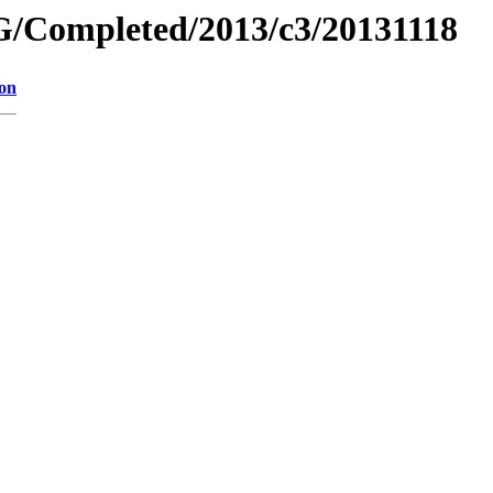
/Completed/2013/c3/20131118
ion