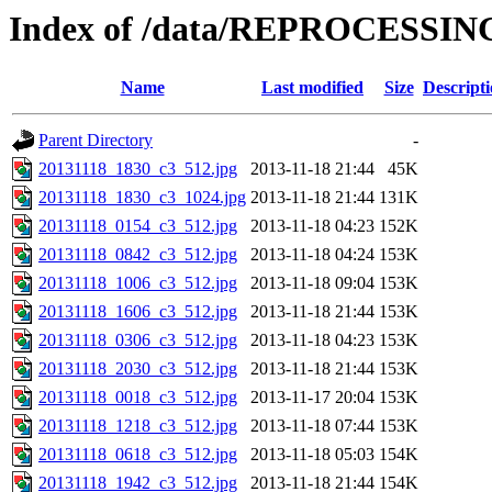
Index of /data/REPROCESSING
Name
Last modified
Size
Descript
Parent Directory
-
20131118_1830_c3_512.jpg
2013-11-18 21:44
45K
20131118_1830_c3_1024.jpg
2013-11-18 21:44
131K
20131118_0154_c3_512.jpg
2013-11-18 04:23
152K
20131118_0842_c3_512.jpg
2013-11-18 04:24
153K
20131118_1006_c3_512.jpg
2013-11-18 09:04
153K
20131118_1606_c3_512.jpg
2013-11-18 21:44
153K
20131118_0306_c3_512.jpg
2013-11-18 04:23
153K
20131118_2030_c3_512.jpg
2013-11-18 21:44
153K
20131118_0018_c3_512.jpg
2013-11-17 20:04
153K
20131118_1218_c3_512.jpg
2013-11-18 07:44
153K
20131118_0618_c3_512.jpg
2013-11-18 05:03
154K
20131118_1942_c3_512.jpg
2013-11-18 21:44
154K