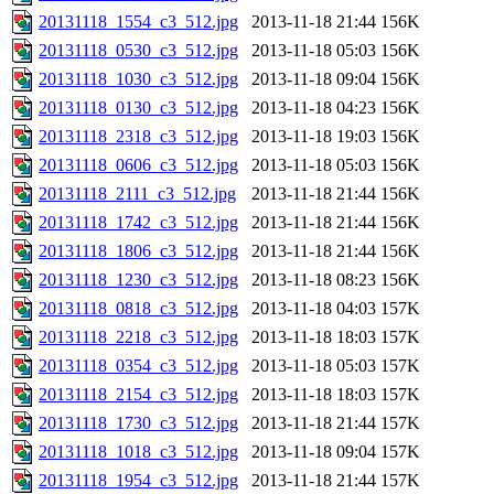
20131118_1554_c3_512.jpg
2013-11-18 21:44
156K
20131118_0530_c3_512.jpg
2013-11-18 05:03
156K
20131118_1030_c3_512.jpg
2013-11-18 09:04
156K
20131118_0130_c3_512.jpg
2013-11-18 04:23
156K
20131118_2318_c3_512.jpg
2013-11-18 19:03
156K
20131118_0606_c3_512.jpg
2013-11-18 05:03
156K
20131118_2111_c3_512.jpg
2013-11-18 21:44
156K
20131118_1742_c3_512.jpg
2013-11-18 21:44
156K
20131118_1806_c3_512.jpg
2013-11-18 21:44
156K
20131118_1230_c3_512.jpg
2013-11-18 08:23
156K
20131118_0818_c3_512.jpg
2013-11-18 04:03
157K
20131118_2218_c3_512.jpg
2013-11-18 18:03
157K
20131118_0354_c3_512.jpg
2013-11-18 05:03
157K
20131118_2154_c3_512.jpg
2013-11-18 18:03
157K
20131118_1730_c3_512.jpg
2013-11-18 21:44
157K
20131118_1018_c3_512.jpg
2013-11-18 09:04
157K
20131118_1954_c3_512.jpg
2013-11-18 21:44
157K