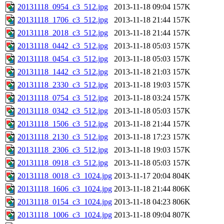
20131118_0954_c3_512.jpg
2013-11-18 09:04
157K
20131118_1706_c3_512.jpg
2013-11-18 21:44
157K
20131118_2018_c3_512.jpg
2013-11-18 21:44
157K
20131118_0442_c3_512.jpg
2013-11-18 05:03
157K
20131118_0454_c3_512.jpg
2013-11-18 05:03
157K
20131118_1442_c3_512.jpg
2013-11-18 21:03
157K
20131118_2330_c3_512.jpg
2013-11-18 19:03
157K
20131118_0754_c3_512.jpg
2013-11-18 03:24
157K
20131118_0342_c3_512.jpg
2013-11-18 05:03
157K
20131118_1506_c3_512.jpg
2013-11-18 21:44
157K
20131118_2130_c3_512.jpg
2013-11-18 17:23
157K
20131118_2306_c3_512.jpg
2013-11-18 19:03
157K
20131118_0918_c3_512.jpg
2013-11-18 05:03
157K
20131118_0018_c3_1024.jpg
2013-11-17 20:04
804K
20131118_1606_c3_1024.jpg
2013-11-18 21:44
806K
20131118_0154_c3_1024.jpg
2013-11-18 04:23
806K
20131118_1006_c3_1024.jpg
2013-11-18 09:04
807K