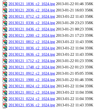
20130121_1836_c2_1024.jpg
2013-01-22 01:46
358K
20130121_2036_c2_1024.jpg
2013-01-21 16:03
358K
20130121_0712_c2_1024.jpg
2013-01-22 11:43
358K
20130121_0336_c2_1024.jpg
2013-01-20 23:23
358K
20130121_0436_c2_1024.jpg
2013-01-21 00:23
359K
20130121_2200_c2_1024.jpg
2013-01-21 17:23
359K
20130121_0812_c2_1024.jpg
2013-01-22 11:43
359K
20130121_0036_c2_1024.jpg
2013-01-22 11:04
359K
20130121_0636_c2_1024.jpg
2013-01-22 11:43
359K
20130121_1712_c2_1024.jpg
2013-01-22 01:23
359K
20130121_1748_c2_1024.jpg
2013-01-22 01:23
359K
20130121_0912_c2_1024.jpg
2013-01-21 05:05
359K
20130121_1900_c2_1024.jpg
2013-01-22 01:46
359K
20130121_0024_c2_1024.jpg
2013-01-22 11:04
359K
20130121_0012_c2_1024.jpg
2013-01-22 11:04
359K
20130121_0224_c2_1024.jpg
2013-01-22 11:04
359K
20130121_0536_c2_1024.jpg
2013-01-22 11:43
359K