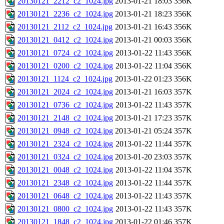
20130121_2212_c2_1024.jpg
2013-01-21 18:03
356K
20130121_2236_c2_1024.jpg
2013-01-21 18:23
356K
20130121_2112_c2_1024.jpg
2013-01-21 16:43
356K
20130121_0412_c2_1024.jpg
2013-01-21 00:03
356K
20130121_0724_c2_1024.jpg
2013-01-22 11:43
356K
20130121_0200_c2_1024.jpg
2013-01-22 11:04
356K
20130121_1124_c2_1024.jpg
2013-01-22 01:23
356K
20130121_2024_c2_1024.jpg
2013-01-21 16:03
357K
20130121_0736_c2_1024.jpg
2013-01-22 11:43
357K
20130121_2148_c2_1024.jpg
2013-01-21 17:23
357K
20130121_0948_c2_1024.jpg
2013-01-21 05:24
357K
20130121_2324_c2_1024.jpg
2013-01-22 11:44
357K
20130121_0324_c2_1024.jpg
2013-01-20 23:03
357K
20130121_0048_c2_1024.jpg
2013-01-22 11:04
357K
20130121_2348_c2_1024.jpg
2013-01-22 11:44
357K
20130121_0648_c2_1024.jpg
2013-01-22 11:43
357K
20130121_0800_c2_1024.jpg
2013-01-22 11:43
357K
20130121_1848_c2_1024.jpg
2013-01-22 01:46
357K