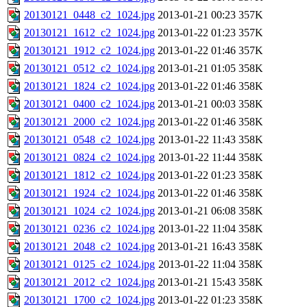
20130121_0448_c2_1024.jpg
2013-01-21 00:23
357K
20130121_1612_c2_1024.jpg
2013-01-22 01:23
357K
20130121_1912_c2_1024.jpg
2013-01-22 01:46
357K
20130121_0512_c2_1024.jpg
2013-01-21 01:05
358K
20130121_1824_c2_1024.jpg
2013-01-22 01:46
358K
20130121_0400_c2_1024.jpg
2013-01-21 00:03
358K
20130121_2000_c2_1024.jpg
2013-01-22 01:46
358K
20130121_0548_c2_1024.jpg
2013-01-22 11:43
358K
20130121_0824_c2_1024.jpg
2013-01-22 11:44
358K
20130121_1812_c2_1024.jpg
2013-01-22 01:23
358K
20130121_1924_c2_1024.jpg
2013-01-22 01:46
358K
20130121_1024_c2_1024.jpg
2013-01-21 06:08
358K
20130121_0236_c2_1024.jpg
2013-01-22 11:04
358K
20130121_2048_c2_1024.jpg
2013-01-21 16:43
358K
20130121_0125_c2_1024.jpg
2013-01-22 11:04
358K
20130121_2012_c2_1024.jpg
2013-01-21 15:43
358K
20130121_1700_c2_1024.jpg
2013-01-22 01:23
358K