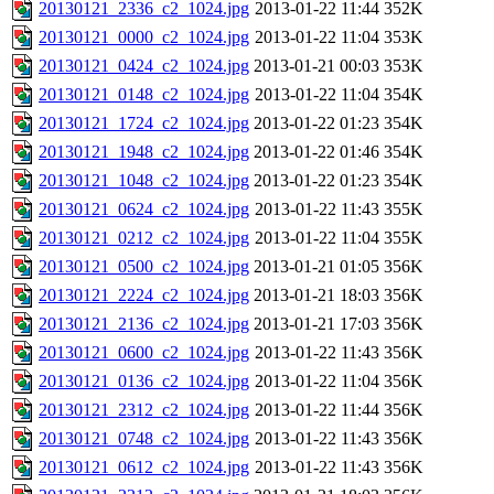
20130121_2336_c2_1024.jpg
2013-01-22 11:44
352K
20130121_0000_c2_1024.jpg
2013-01-22 11:04
353K
20130121_0424_c2_1024.jpg
2013-01-21 00:03
353K
20130121_0148_c2_1024.jpg
2013-01-22 11:04
354K
20130121_1724_c2_1024.jpg
2013-01-22 01:23
354K
20130121_1948_c2_1024.jpg
2013-01-22 01:46
354K
20130121_1048_c2_1024.jpg
2013-01-22 01:23
354K
20130121_0624_c2_1024.jpg
2013-01-22 11:43
355K
20130121_0212_c2_1024.jpg
2013-01-22 11:04
355K
20130121_0500_c2_1024.jpg
2013-01-21 01:05
356K
20130121_2224_c2_1024.jpg
2013-01-21 18:03
356K
20130121_2136_c2_1024.jpg
2013-01-21 17:03
356K
20130121_0600_c2_1024.jpg
2013-01-22 11:43
356K
20130121_0136_c2_1024.jpg
2013-01-22 11:04
356K
20130121_2312_c2_1024.jpg
2013-01-22 11:44
356K
20130121_0748_c2_1024.jpg
2013-01-22 11:43
356K
20130121_0612_c2_1024.jpg
2013-01-22 11:43
356K